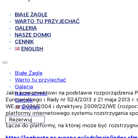
BIAŁE ŻAGLE
WARTO TU PRZYJECHAĆ
GALERIA
NASZE DOMKI
CENNIK
ENGLISH
Białe Żagle
Warto tu przyjechać
Galeria
Jako konsumentowi na podstawie rozporządzenia P
Nasze domki
Europejskiego i Rady nr 524/2013 z 21 maja 2013 r
Cennik
WE nr 2006/2004 i dyrektywy 2009/22/WE (rozporz
English
platformy internetowego systemu rozstrzygania sp
Rezerwuj
Łącze do platformy, na której może być rozstrzygni
https://webgate.ec.europa.eu/odr/main/index.c