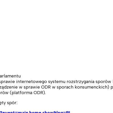
arlamentu
. sprawie internetowego systemu rozstrzygania sporó
ądzenie w sprawie ODR w sporach konsumenckich) prz
orów (platforma ODR).
ęty spór:
fm?event=main.home.show&lng=PL